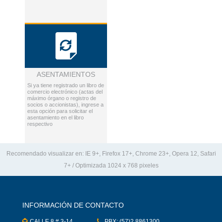
ASENTAMIENTOS
Si ya tiene registrado un libro de
comercio electrónico (actas del
máximo órgano o registro de
socios o accionistas), ingrese a
esta opción para solicitar el
asentamiento en el libro
respectivo
Recomendado visualizar en: IE 9+, Firefox 17+, Chrome 23+, Opera 12, Safari
7+ / Optimizada 1024 x 768 pixeles
INFORMACIÓN DE CONTACTO
CALLE 8 # 3-14
PBX: (57)2 8861300